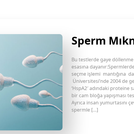
Sperm Mıkn
Bu testlerde gaye döllenme
esasına dayanır:Spermlerde
seçme işlemi mantığına day
Üniversitesi’nde 2004 de ge
‘HspA2′ adındaki proteine s
bir cam bloğa yapışması test
Ayrıca insan yumurtasını çe
spermle […]