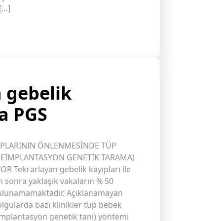
[…]
 gebelik
da PGS
IPLARININ ÖNLENMESİNDE TÜP
PREİMPLANTASYON GENETİK TARAMA)
 Tekrarlayan gebelik kayıpları ile
an sonra yaklaşık vakaların % 50
bulunamamaktadır. Açıklanamayan
lgularda bazı klinikler tüp bebek
implantasyon genetik tanı) yöntemi