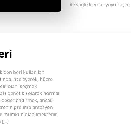
ile sağlıklı embriyoyu seçe
eri
iden beri kullanılan
tında inceleyerek, hücre
teli” olanı seçmek
l ( genetik ) olarak normal
ı değerlendirmek, ancak
hücrenin pre-implantasyon
ile mümkün olabilmektedir.
 […]