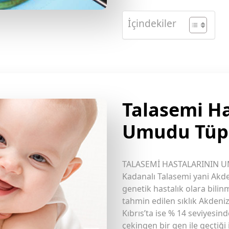
İçindekiler
Talasemi Ha
Umudu Tüp
TALASEMİ HASTALARININ U
Kadanalı Talasemi yani Akd
genetik hastalık olara bilin
tahmin edilen sıklık Akdeni
Kıbrıs’ta ise % 14 seviyesi
çekingen bir gen ile geçtiği i