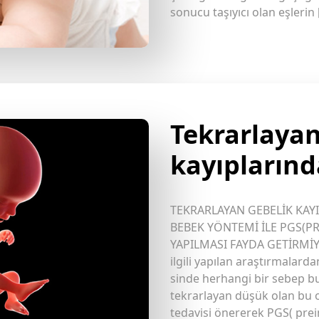
sonucu taşıyıcı olan eşlerin 
Tekrarlayan
kayıpların
TEKRARLAYAN GEBELİK KAY
BEBEK YÖNTEMİ İLE PGS(
YAPILMASI FAYDA GETİRMİYOR
ilgili yapılan araştırmalard
sinde herhangi bir sebep 
tekrarlayan düşük olan bu o
tedavisi önererek PGS( pre