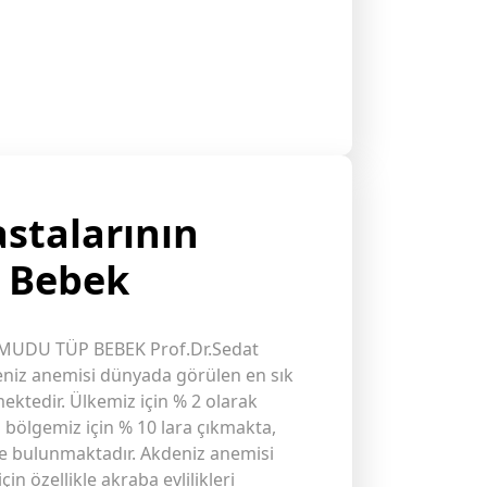
stalarının
 Bebek
MUDU TÜP BEBEK Prof.Dr.Sedat
eniz anemisi dünyada görülen en sık
mektedir. Ülkemiz için % 2 olarak
z bölgemiz için % 10 lara çıkmakta,
nde bulunmaktadır. Akdeniz anemisi
çin özellikle akraba evlilikleri