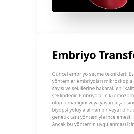
Embriyo Transf
Güncel embriyo seçme teknikleri: Esk
yöntemler, embriyoları mikroskop al
sayısı ve şekillerine bakarak en “kali
şeklindedir. Embriyoların kromozoma
olup olmadığını veya yaşama şansın
biyopsi yoluyla alınan bir veya iki 
genetik tanı yöntemiyle incelemesi 
Ancak bu yöntemin uygulanması için