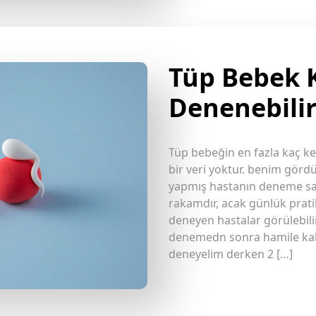
Tüp Bebek 
Denenebilir
Tüp bebeğin en fazla kaç ke
bir veri yoktur. benim gör
yapmış hastanın deneme sayı
rakamdır, acak günlük prati
deneyen hastalar görülebili
denemedn sonra hamile kala
deneyelim derken 2 […]