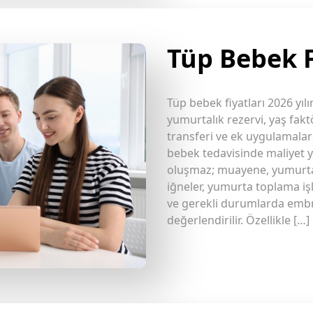
Tüp Bebek F
Tüp bebek fiyatları 2026 yılı
yumurtalık rezervi, yaş fakt
transferi ve ek uygulamalara
bebek tedavisinde maliyet y
oluşmaz; muayene, yumurta 
iğneler, yumurta toplama iş
ve gerekli durumlarda embr
değerlendirilir. Özellikle […]