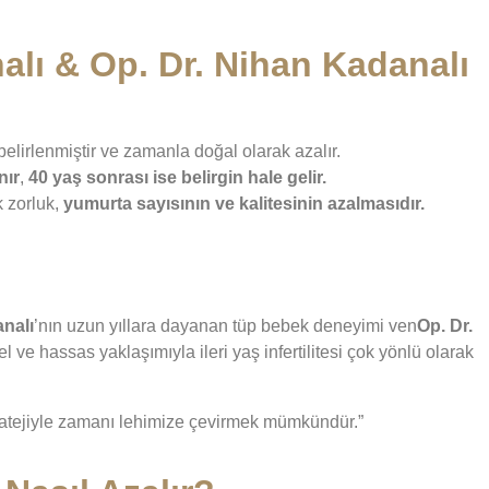
alı & Op. Dr. Nihan Kadanalı
elirlenmiştir ve zamanla doğal olarak azalır.
nır
,
40 yaş sonrası ise belirgin hale gelir.
k zorluk,
yumurta sayısının ve kalitesinin azalmasıdır.
analı
’nın uzun yıllara dayanan tüp bebek deneyimi ven
Op. Dr.
el ve hassas yaklaşımıyla ileri yaş infertilitesi çok yönlü olarak
ratejiyle zamanı lehimize çevirmek mümkündür.”