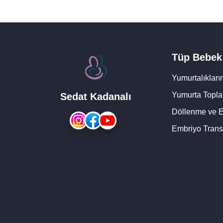
Tüp Bebek
Yumurtalıkları
Yumurta Topl
Sedat Kadanalı
Döllenme ve E
Embriyo Transf