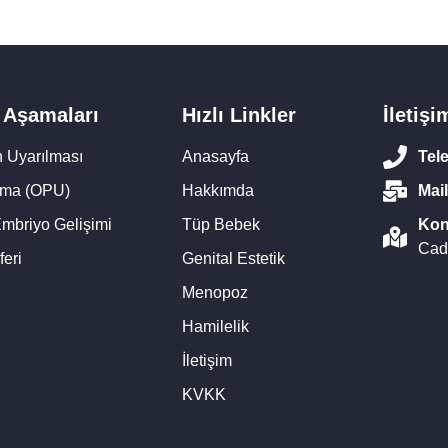
 Aşamaları
Hızlı Linkler
İletişi
n Uyarılması
Anasayfa
Tel
ama (OPU)
Hakkımda
Mail
mbriyo Gelişimi
Tüp Bebek
Kon
Cad
eri
Genital Estetik
Menopoz
Hamilelik
İletişim
KVKK