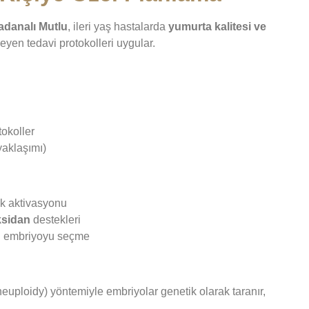
adanalı Mutlu
, ileri yaş hastalarda
yumurta kalitesi ve
eyen tedavi protokolleri uygular.
okoller
yaklaşımı)
ık aktivasyonu
ksidan
destekleri
eli embriyoyu seçme
euploidy) yöntemiyle embriyolar genetik olarak taranır,