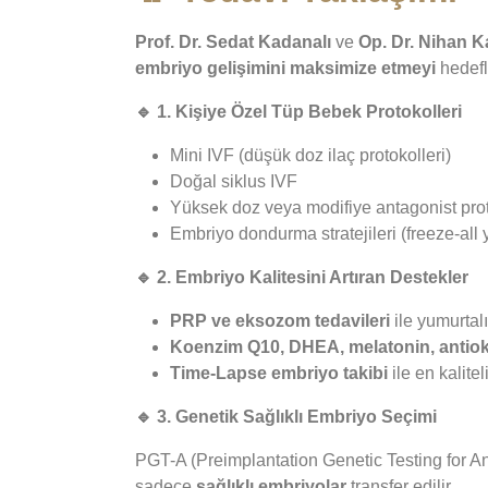
Prof. Dr. Sedat Kadanalı
ve
Op. Dr. Nihan K
embriyo gelişimini maksimize etmeyi
hedefl
🔹
1. Kişiye Özel Tüp Bebek Protokolleri
Mini IVF (düşük doz ilaç protokolleri)
Doğal siklus IVF
Yüksek doz veya modifiye antagonist prot
Embriyo dondurma stratejileri (freeze-all 
🔹
2. Embriyo Kalitesini Artıran Destekler
PRP ve eksozom tedavileri
ile yumurtal
Koenzim Q10, DHEA, melatonin, antio
Time-Lapse embriyo takibi
ile en kalit
🔹
3. Genetik Sağlıklı Embriyo Seçimi
PGT-A (Preimplantation Genetic Testing for An
sadece
sağlıklı embriyolar
transfer edilir