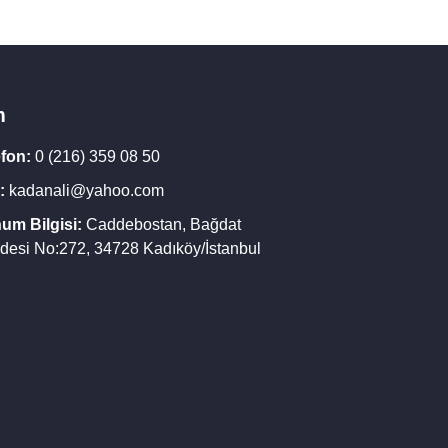
m
efon:
0 (216) 359 08 50
:
kadanali@yahoo.com
um Bilgisi:
Caddebostan, Bağdat
desi No:272, 34728 Kadıköy/İstanbul