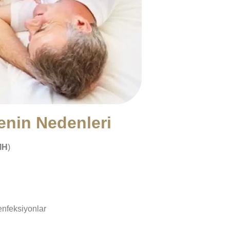
itenin Nedenleri
MH
)
enfeksiyonlar